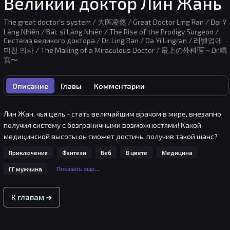
Великий доктор Лин Жань
The great doctor's system / 大医凌然 / Great Doctor Ling Ran / Đại Y
Lăng Nhiên / Bác sĩ Lăng Nhiên / The Rise of the Prodigy Surgeon /
Система великого доктора / Dr. Ling Ran / Da Yi Lingran / 레벨업에
미친 의사 / The Making of a Miraculous Doctor / 最上の外科医～Dr.鳴
宮〜
Описание
Главы
Комментарии
Лин Жан, чья цель - стать величайшим врачом в мире, внезапно 
получил систему с безграничными возможностями! Какой 
медицинской высоты он сможет достичь, получив такой шанс?
Приключения
Фэнтези
Веб
В цвете
Медицина
ГГ мужчина
Показать еще...
К главам ➜