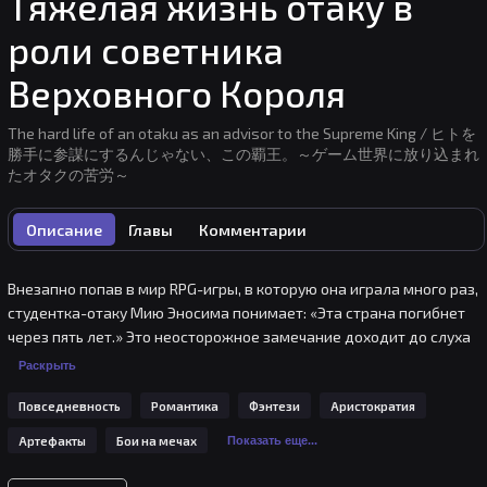
Тяжелая жизнь отаку в
роли советника
Верховного Короля
The hard life of an otaku as an advisor to the Supreme King / ヒトを
勝手に参謀にするんじゃない、この覇王。～ゲーム世界に放り込まれ
たオタクの苦労～
Описание
Главы
Комментарии
Внезапно попав в мир RPG-игры, в которую она играла много раз, 
студентка-отаку Мию Эносима понимает: «Эта страна погибнет 
через пять лет.» Это неосторожное замечание доходит до слуха 
верховного короля Адальберта, и Мию насильно заставляют 
Раскрыть
стать его правой рукой. Адальберт, конечно, симпатичный, и он 
Повседневность
Романтика
Фэнтези
Аристократия
мне нравится, но я не хочу! Несмотря на своё недовольство, Мию 
использует свои знания об игре, чтобы не дать стране пасть.
Артефакты
Бои на мечах
Показать еще...