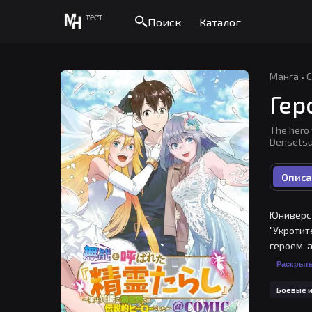
тест
Поиск
Каталог
Манга
·
С
Гер
The hero 
Dense
Описа
Юниверс 
"Укротит
героем, 
принцесс
Раскрыт
Боевые и