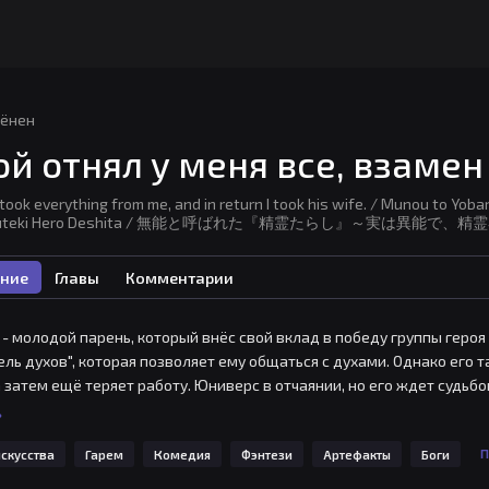
ёнен
ой отнял у меня все, взамен
took everything from me, and in return I took his wife. / Munou to Yobar
tsuteki Hero Deshita / 無能と呼ばれた『精霊たらし』～実は異
ние
Главы
Комментарии
- молодой парень, который внёс свой вклад в победу группы геро
ель духов", которая позволяет ему общаться с духами. Однако его т
а затем ещё теряет работу. Юниверс в отчаянии, но его ждет судьб
ой духов ветра, прямо на её свадьбе?..
ь
скусства
Гарем
Комедия
Фэнтези
Артефакты
Боги
П