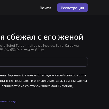
Войти
Регистрация
 я сбежал с его женой
eta Seirei Tarashi - Jitsuwa Inou de, Seirei Kaide wa
能で、精霊界では伝説的ヒーローでした～
я над Королем Демонов благодаря своей способности 
алант не признают, и он исключается из группы самим 
оносная встреча со старой знакомой Тифоной, 
оказать еще...