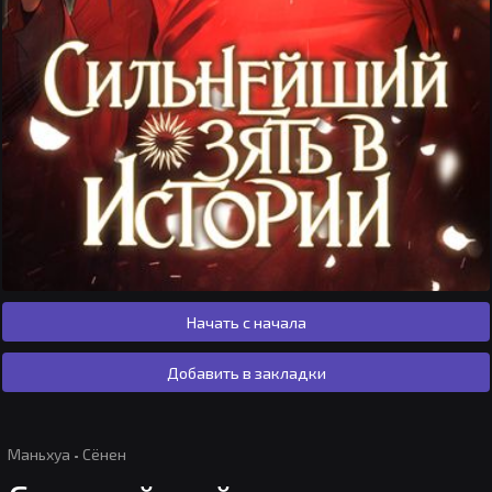
Начать с начала
Добавить в закладки
Маньхуа
·
Сёнен