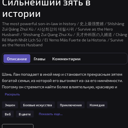
Сильнейший зять в
истории
The most powerful son-in-law in history / 史上最强赘婿 / Shǐshàng
Zuì Qiáng Zhuì Xù / 사상최강의 데릴사위 / Survive as the Hero
Husband! / Shishang Zui Qiang Zhui Xu / 天才外科医の入婿道 / Chàng
Rể Mạnh Nhất Lịch Sử / El Yerno Más Fuerte de la Historia. / Survive
as the Heros Husband
Описание
Главы
Комментарии
Шэнь Лан попадает в иной мир и становится прекрасным зятем 
богатой семьи, из которой его выгоняют из-за его никчёмности. 
Поэтому он стремится найти более влиятельную, красивую и 
благородную дочь богатой семьи, чтобы стать примаком, «Я хочу 
Раскрыть
сделать свою жену лучшим в мире мастером, и она убьёт всех, 
Экшен
Боевые искусства
Приключения
Комедия
кто посмеет шутить со мной!»
Веб
В цвете
Показать еще...