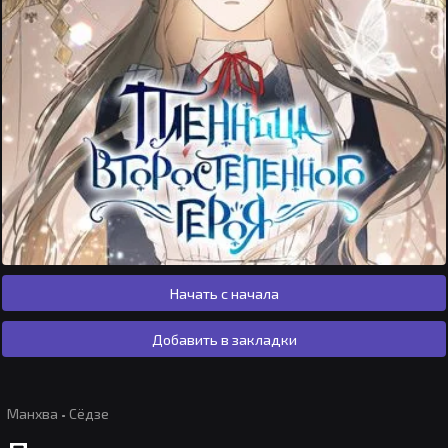
Начать с начала
Добавить в закладки
Манхва
·
Сёдзе