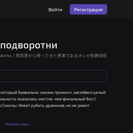
Войти
Регистрация
м подворотни
me king in Kabukicho. / 異世界から帰ってきた勇者であるオレが歌舞伎町
ь, который буквально «жизнь прожил», засейвил целый 
альность оказалась жестче, чем финальный босс!
.Скиллы: Умеет рубить драконов, но не умеет 
всерьез приуныл и решил, что пора самовыпилиться 
ия греха и неонового света зашкаливает. И тут 
Показать еще...