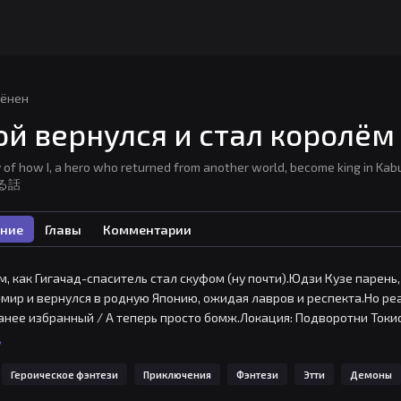
ёнен
ой вернулся и стал королё
ry of how I, a hero who returned from another world, beco
る話
ние
Главы
Комментарии
ом, как Гигачад-спаситель стал скуфом (ну почти).Юдзи Кузе парен
мир и вернулся в родную Японию, ожидая лавров и респекта.Но ре
Ранее избранный / А теперь просто бомж.Локация: Подворотни Токио
ть коммуналку и заполнять резюме в «Пятерочку».Когда Юдзи уже 
ь
 бренного мира, ноги привели его в Кабукичо район, где концентрац
Героическое фэнтези
Приключения
Фэнтези
Этти
Демоны
... что? А хрен его знает, сами узнаете!