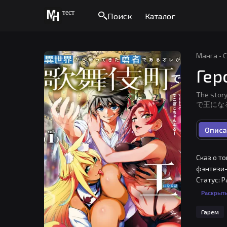
тест
Поиск
Каталог
Манга
·
С
Гер
The sto
で王にな
Описа
Сказ о т
фэнтези-
Статус: 
оплачива
Раскрыт
из этого
Гарем
случается