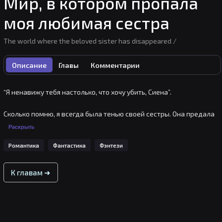
Мир, в котором пропала
моя любимая сестра
The world where the beloved sister has disappeared /
Описание
Главы
Комментарии
“Я ненавижу тебя настолько, что хочу убить, Сиена”.

Сколько помню, я всегда была тенью своей сестры. Она предала 
меня и я умерла, но... Все изменились посде того, как я вернулась 
Раскрыть
в прошлое.

Романтика
Фантастика
Фэнтези
“Ты – единственный ребенок, которого выбрал Нахт”.

К главам ➜
“Его высочество признает вас своей семьей”.

Что-то не так. Кажется, меня принимают за сестру.
