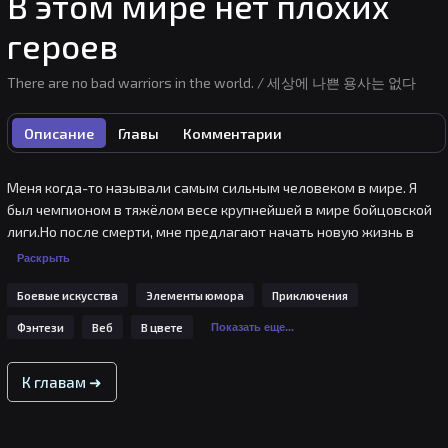
В этом мире нет плохих
героев
There are no bad warriors in the world. / 세상에 나쁜 용사는 없다
Описание
Главы
Комментарии
Меня когда-то называли самым сильным человеком в мире. Я 
был чемпионом в тяжёлом весе крупнейшей в мире бойцовской 
лиги.Но после смерти, мне предлагают начать новую жизнь в 
качестве воина в другом мире."Богатство, слава и красота!" - вот, 
Раскрыть
что мне обещали.Отправляясь в мир иной с мечтами о славном 
Боевые искусства
Элементы юмора
Приключения
будущем, я столкнулся со взводом мускулистых монстров, 
которые были на голову выше меня.Монстр, офицер армии 
Фэнтези
Веб
В цвете
Показать еще...
демонов, спросил:- Герой? Хочешь сказать, что ты герой?- Э-э... Ну 
да?..И тут начался ад.
К главам ➜