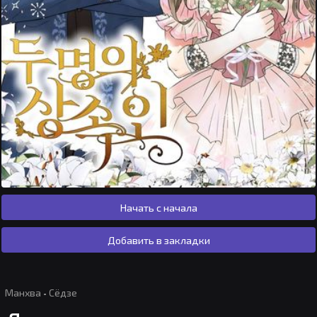
Начать с начала
Добавить в закладки
Манхва
·
Сёдзе