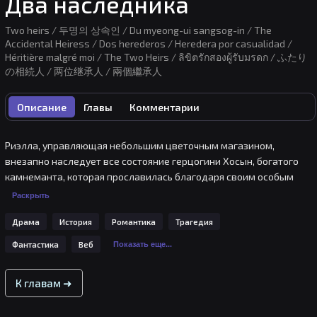
Два наследника
Two heirs / 두명의 상속인 / Du myeong-ui sangsog-in / The
Accidental Heiress / Dos herederos / Heredera por casualidad /
Héritière malgré moi / The Two Heirs / ลิขิตรักสองผู้รับมรดก / ふたり
の相続人 / 两位继承人 / 兩個繼承人
Описание
Главы
Комментарии
Риэлла, управляющая небольшим цветочным магазином, 
внезапно наследует все состояние герцогини Хосын, богатого 
камнеманта, которая прославилась благодаря своим особым 
способностям. Однако был еще один наследник до нее, 
Раскрыть
решивший тоже получить огромное наследство. Младший брат 
Драма
История
Романтика
Трагедия
короля и камнемант, эрцгерцог Хаун, появляется перед Риэллой, 
сбитой с толку неожиданным наследством. "Все, что связано с 
Фантастика
Веб
Показать еще...
именем Хосын, должно было стать моим. Так что я возвращаю 
себе это. Все, включая тебя".
К главам ➜