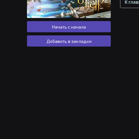
К гла
Начать с начала
Добавить в закладки