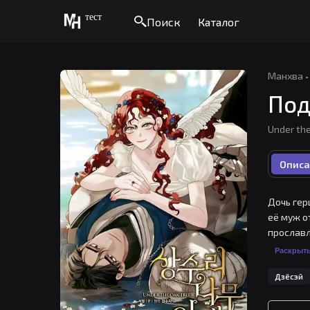
тест
Поиск
Каталог
Манхва
·
Под
Under th
Описа
Дочь гер
её муж о
прославл
Раскрыт
Дзёсэй