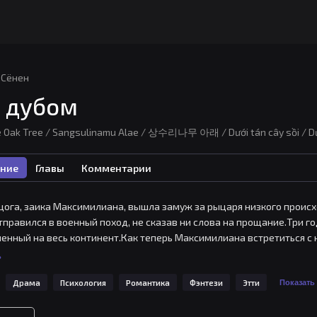
Сёнен
 дубом
e Oak Tree / Sangsulinamu Alae / 상수리나무 아래 / Dưới tán cây sồi /
ние
Главы
Комментарии
цога, заика Максимилиана, вышла замуж за рыцаря низкого происх
тправился в военный поход, не сказав ни слова на прощание.Три го
енный на весь континент.Как теперь Максимилиана встретиться с 
ь
Драма
Психология
Романтика
Фэнтези
Этти
Показать 