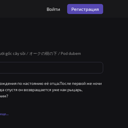
Войти
Регистрация
 Dưới gốc cây sồi / オークの樹の下 / Pod dubem
ождения по настоянию её отца.После первой же ночи 
да спустя он возвращается уже как рыцарь, 
ним?
еще...