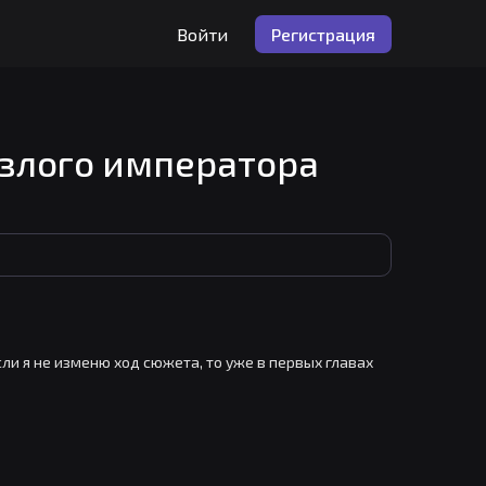
Войти
Регистрация
 злого императора
ли я не изменю ход сюжета, то уже в первых главах 
стила самую большую ошибку! Теперь ему нужна я!
