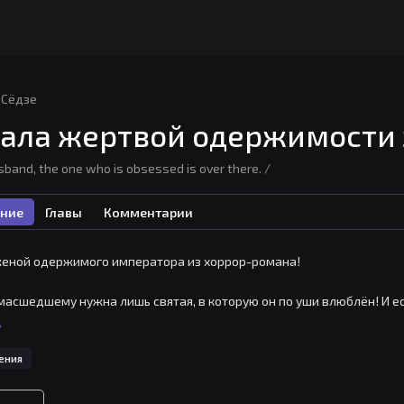
Сёдзе
тала жертвой одержимости
usband, the one who is obsessed is over there. /
ние
Главы
Комментарии
женой одержимого императора из хоррор-романа!

масшедшему нужна лишь святая, в которую он по уши влюблён! И ес
воей головы!

ь
ась быть паинькой, чтобы угождать его безумным желаниям, и допу
ения
уже не получится, правда?