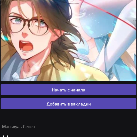
Начать с начала
Добавить в закладки
Маньхуа
·
Сёнен