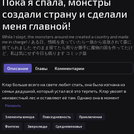
Пока я спала, монстры
создали страну и сделали
меня главной!
While I slept, the monsters around me created a country and made
me in charge! / ある日、惰眠を貪っていたら一族から追放されて森に
捨てられました そのまま寝てたら周りが勝手に魔物の国を作ってたけ
ど、私は気にせず今日も眠ります コミック版
Описание
Главы
Комментарии
Клэр больше всего на свете любит спать, она была изгнана из 
семьи дедушкой, который устал всё это терпеть. Клэр увозят в 
неизвестный лес и оставляют её там. Однако она в момент 
пробуждения случайно встречает легендарного волшебного 
Раскрыть
зверя, сдружившись с ним, он получает от неё некую силу, 
Элементы юмора
Повседневность
Приключения
которая делает его ещё более великим и могущественным 
среди зверей. Вся эта информация распространяется среди 
Фэнтези
Зверолюди
Средневековье
лесных обитателей и они также собираются стать 