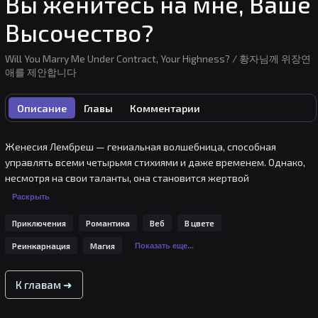
Вы женитесь на мне, Ваше
Высочество?
Will You Marry Me Under Contract, Your Highness? / 황자님께 위장연
애를 제안합니다
Описание
Главы
Комментарии
Женесия Лембреш — гениальная волшебница, способная 
управлять всеми четырьмя стихиями и даже временем. Однако, 
несмотря на свои таланты, она становится жертвой 
предательства со стороны самых близких — жениха и лучшей 
Раскрыть
подруги.Перед самой смертью, благодаря собственным усилиям, 
Приключения
Романтика
Веб
В цвете
Женесии удаётся обратить время вспять и вернуться в те 
времена, когда весь этот кошмар ещё не произошёл. Сможет ли 
Реинкарнация
Магия
Показать еще...
она изменить своё будущее, воспользовавшись обретенными 
знаниями, и обрести счастье? Или же судьба снова настигнет её?
К главам ➜