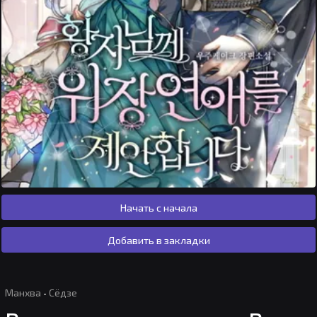
Начать с начала
Добавить в закладки
Манхва
·
Сёдзе