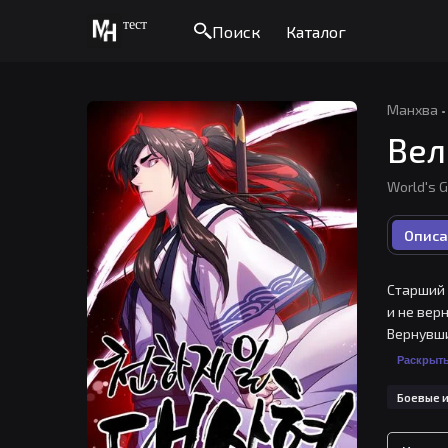
тест
Поиск
Каталог
Манхва
·
Вел
World's G
Описа
Старший 
и не верн
Вернувши
бандой. 
Раскрыт
чувством 
Боевые и
Возвраще
преодоле
боевых и