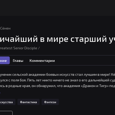
Сёнен
ичайший в мире старший у
reatest Senior Disciple /
ние
Главы
Комментарии
ученик сельской академии боевых искусств стал лучшим в мире! Хё
улся с поля боя. Пять лет никто ничего не знал о его дальнейшей суд
сь в родные края, он обнаружил, что академия «Дракон и Тигр» по
Он думал, что победа в войне обеспечит им мир. Жалкое существов
ь
злости и вины.

скусства
Фантастика
Фэнтези
ние старшего ученика вселило надежду на лучшее, но не все так п
ть множество трудностей. Закончилась ли война на самом деле? 
скусств «Дракон и Тигр»