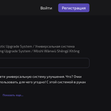
Войти
Регистрация
tic Upgrade System / Универсальная система
ng Upgrade System / Mòshì Wànwù Shēngjí Xìtǒng
ете универсальную систему улучшения. Что? Очки 
ользовать для чего угодно! С этой системой в руках 
Показать еще...