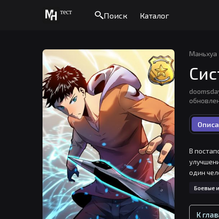
тест
Поиск
Каталог
Маньхуа
Сис
doomsday
обновлен
Описа
В постап
улучшени
один чел
Боевые и
К гла