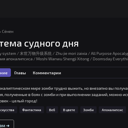
·
Сёнен
тема судного дня
 system / 末世万物升级系统 / Zhu jie mori zaixia / All Purpose Apocalyp
ия апокалипсиса / Moshi Wanwu Shengji Xitong / Doomsday Everythi
ние
Главы
Комментарии
окалиптическом мире зомби трудно выжить, но внезапно вы получа
я, полученные в боях с зомби и при выполнении заданий, можно исп
овек - целый город!
скусства
Фантастика
Веб
В цвете
Зомби
Апокалипсис
вам ➜