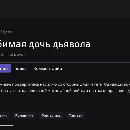
Сёдзе
имая дочь дьявола
Of The Devil /
ние
Главы
Комментарии
жизнь подвергалась насилию со стороны дяди и тёти. Однажды во с
 брата и стала причиной масштабной войны из-за заговора своих дя
ожет закончиться вот так! Мия решила своими руками изменить буд
ь
орого она видела во сне!

ения
Романтика
Фантастика
Фэнтези
на информацию о кознях своего дяди, которую Мия предоставила би
..