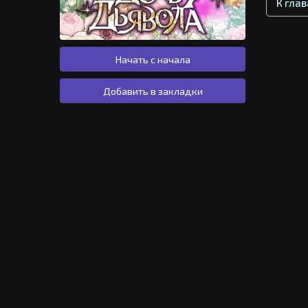
К гла
Начать с начала
Добавить в закладки